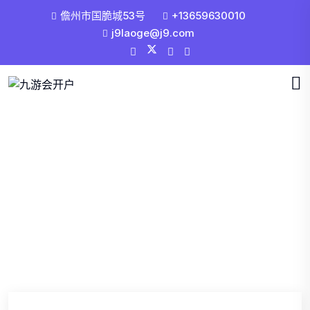
儋州市国脆城53号
+13659630010
j9laoge@j9.com
游戏中心
首页
-
游戏中心