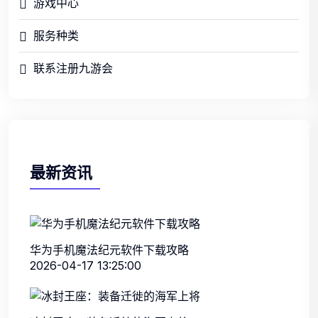
游戏中心
服务种类
联系注册九游会
最新资讯
华为手机魔法纪元软件下载攻略
2026-04-17 13:25:00