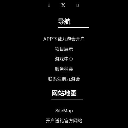
导航
APP下载九游会开户
项目展示
游戏中心
服务种类
联系注册九游会
网站地图
SiteMap
开户送礼官方网站