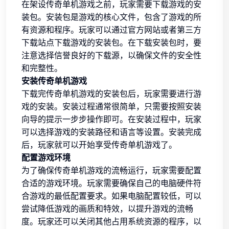
在架设传奇单机游戏之前，玩家需要下载游戏的安
装包。安装包是游戏的核心文件，包含了游戏的所
有资源和程序。玩家可以通过官方网站或者第三方
下载站点下载游戏的安装包。在下载安装包时，要
注意选择信誉良好的下载源，以确保文件的安全性
和完整性。
安装传奇单机游戏
下载完传奇单机游戏的安装包后，玩家需要进行游
戏的安装。安装过程通常很简单，只需要按照安装
向导的提示一步步操作即可。在安装过程中，玩家
可以选择游戏的安装路径和语言等设置。安装完成
后，玩家就可以开始享受传奇单机游戏了。
配置游戏环境
为了确保传奇单机游戏的流畅运行，玩家需要配置
合适的游戏环境。玩家需要确保自己的电脑硬件符
合游戏的最低配置要求。如果电脑配置较低，可以
尝试降低游戏的画质和特效，以提升游戏的流畅
度。玩家还可以关闭其他占用系统资源的程序，以