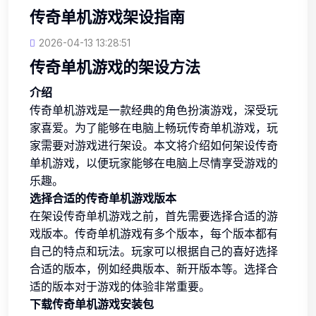
传奇单机游戏架设指南
2026-04-13 13:28:51
传奇单机游戏的架设方法
介绍
传奇单机游戏是一款经典的角色扮演游戏，深受玩
家喜爱。为了能够在电脑上畅玩传奇单机游戏，玩
家需要对游戏进行架设。本文将介绍如何架设传奇
单机游戏，以便玩家能够在电脑上尽情享受游戏的
乐趣。
选择合适的传奇单机游戏版本
在架设传奇单机游戏之前，首先需要选择合适的游
戏版本。传奇单机游戏有多个版本，每个版本都有
自己的特点和玩法。玩家可以根据自己的喜好选择
合适的版本，例如经典版本、新开版本等。选择合
适的版本对于游戏的体验非常重要。
下载传奇单机游戏安装包