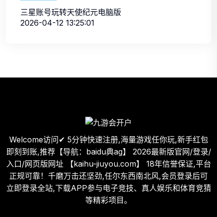
三星账号玩转天使纪元电脑版
2026-04-12 13:25:01
Welcome访问✔ 5分钟快速注册,海量游戏任你玩,新手红包
即刻到账,推荐【导航：baidu典ag】 2026最新版官网/登录/
入口/网页版网址 【kaihu-jiuyou.com】 18年信誉保证,平台
正规可靠！千磨万击还坚劲,任尔东西南北风,会员登录后可
立即登录全站,下载APP参与电子竞技、真人娱乐和体育竞猜
等精彩项目。