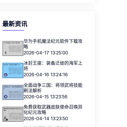
最新资讯
华为手机魔法纪元软件下载攻
略
2026-04-17 13:25:00
冰封王座：装备迁徙的海军上
将
2026-04-16 13:24:16
全面战争三国：将领武将技能
刷法解析
2026-04-15 13:23:56
免费获取武器皮肤使命召唤异
化纪元攻略
2026-04-14 13:23:50