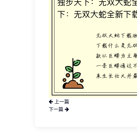
上一篇
下一篇