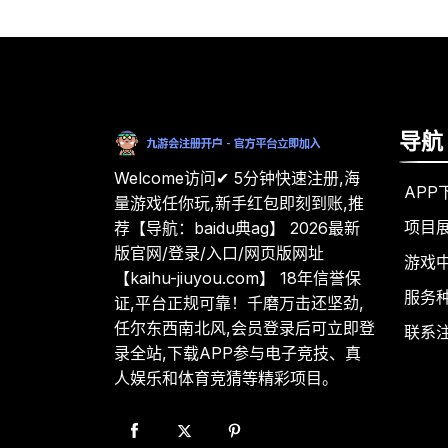
导航
Welcome访问✔ 5分钟快速注册,海
APP
量游戏任你玩,新手红包即刻到账,推
项目
荐【导航：baidu典ag】 2026最新
版官网/登录/入口/网页版网址
游戏
【kaihu-jiuyou.com】 18年信誉保
服务
证,平台正规可靠！千磨万击还坚劲,
任尔东西南北风,会员登录后可立即登
联系
录全站,下载APP参与电子竞技、真
人娱乐和体育竞猜等精彩项目。