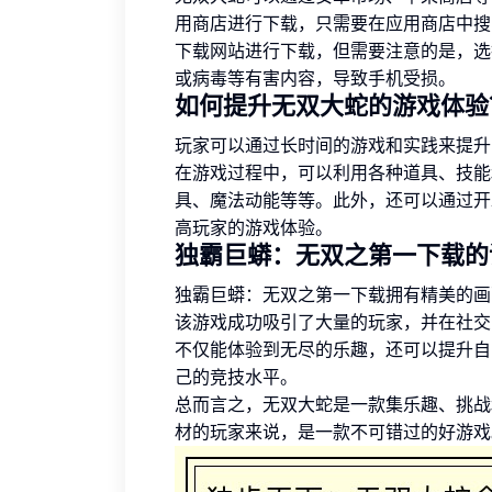
用商店进行下载，只需要在应用商店中搜
下载网站进行下载，但需要注意的是，选
或病毒等有害内容，导致手机受损。
如何提升无双大蛇的游戏体验
玩家可以通过长时间的游戏和实践来提升
在游戏过程中，可以利用各种道具、技能
具、魔法动能等等。此外，还可以通过开
高玩家的游戏体验。
独霸巨蟒：无双之第一下载的
独霸巨蟒：无双之第一下载拥有精美的画
该游戏成功吸引了大量的玩家，并在社交
不仅能体验到无尽的乐趣，还可以提升自
己的竞技水平。
总而言之，无双大蛇是一款集乐趣、挑战
材的玩家来说，是一款不可错过的好游戏