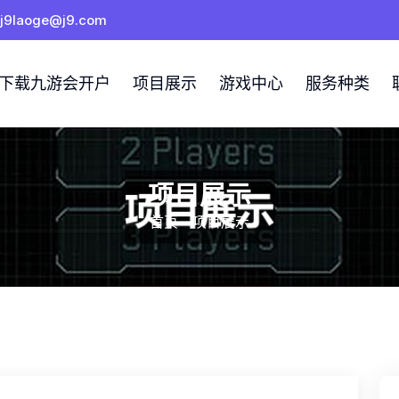
j9laoge@j9.com
P下载九游会开户
项目展示
游戏中心
服务种类
项目展示
首页
-
项目展示