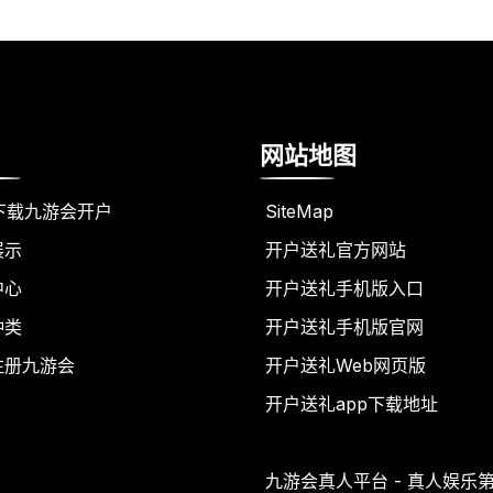
网站地图
下载九游会开户
SiteMap
展示
开户送礼官方网站
中心
开户送礼手机版入口
种类
开户送礼手机版官网
注册九游会
开户送礼Web网页版
开户送礼app下载地址
九游会真人平台 - 真人娱乐