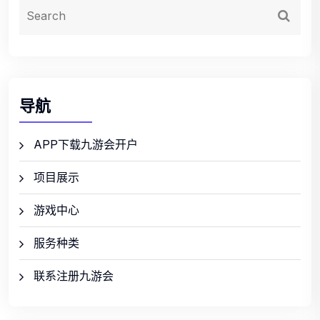
导航
APP下载九游会开户
项目展示
游戏中心
服务种类
联系注册九游会