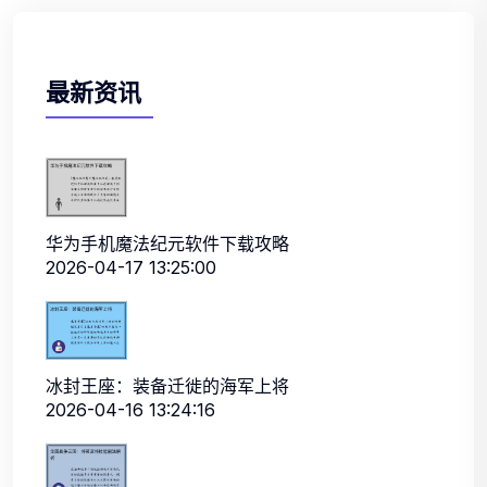
最新资讯
华为手机魔法纪元软件下载攻略
2026-04-17 13:25:00
冰封王座：装备迁徙的海军上将
2026-04-16 13:24:16