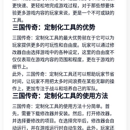
更快速、更轻松地完成游戏过程，对于那些想要体
验更多游戏内容的玩家来说，更是一个不可或缺的
工具。
三国传奇：定制化工具的优势
三国传奇：定制化工具的最大优势就在于它可以为
玩家提供更多的可玩性和自由度。玩家可以通过修
改器自由选择游戏中的各种设定，这里的自由度不
仅仅表现在游戏内容的范围和程度，更在于游戏的
细节上。
此外，三国传奇：定制化工具还可以帮助玩家节省
时间，让玩家不用把太多时间浪费在某些无聊的操
作上，更加专注于战斗和培养自己的军队。
三国传奇：定制化工具的使用方法
三国传奇：定制化工具的使用方法十分简单。首
先，需要下载修改器并安装。然后，打开修改器，
并选择要修改的项目。在选择完毕后，修改器会自
动运行，并在游戏运行时自动生效。此外，玩家还