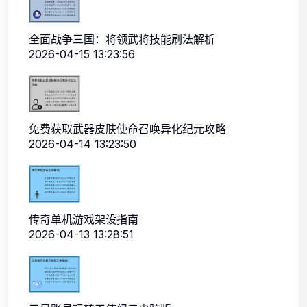
全面战争三国：将领武将技能刷法解析
2026-04-15 13:23:56
免费获取武器皮肤使命召唤异化纪元攻略
2026-04-14 13:23:50
传奇单机游戏架设指南
2026-04-13 13:28:51