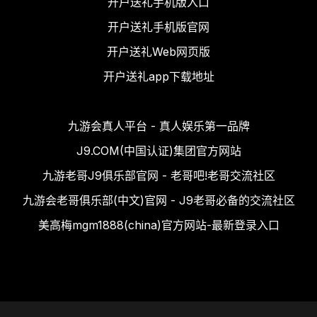
开户送礼手机版入口
开户送礼手机版官网
开户送礼Web网页版
开户送礼app下载地址
九游会真人平台 - 真人娱乐第一品牌
J9.COM(中国认证)集团官方网站
九游老哥J9俱乐部官网 - 老哥吧!老哥交流社区
九游会老哥俱乐部(中文)官网 - J9老哥必备的交流社区
美高梅mgm1888(china)官方网站-最新登录入口