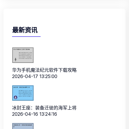
最新资讯
华为手机魔法纪元软件下载攻略
2026-04-17 13:25:00
冰封王座：装备迁徙的海军上将
2026-04-16 13:24:16