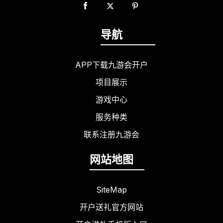
导航
APP下载九游会开户
项目展示
游戏中心
服务种类
联系注册九游会
网站地图
SiteMap
开户送礼官方网站